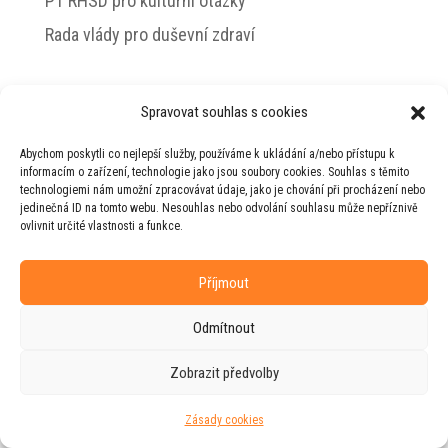
PT RHSD pro kulturní otázky
Rada vlády pro duševní zdraví
Spravovat souhlas s cookies
© 2026 Jiří Horecký – Osobní stránky Jiřího
Abychom poskytli co nejlepší služby, používáme k ukládání a/nebo přístupu k
Horeckého
informacím o zařízení, technologie jako jsou soubory cookies. Souhlas s těmito
technologiemi nám umožní zpracovávat údaje, jako je chování při procházení nebo
Web vytvořila firma
RUDI
ve spolupráci s
jedinečná ID na tomto webu. Nesouhlas nebo odvolání souhlasu může nepříznivě
agenturou
ZEST BRAND
.
ovlivnit určité vlastnosti a funkce.
Příjmout
Odmítnout
Zobrazit předvolby
Zásady cookies