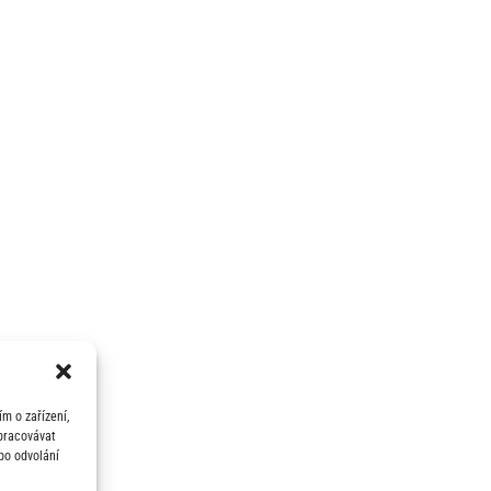
m o zařízení,
zpracovávat
bo odvolání