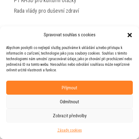
PT RHSD pro kulturní otázky
Rada vlády pro duševní zdraví
Spravovat souhlas s cookies
© 2026 Jiří Horecký – Osobní stránky Jiřího
Abychom poskytli co nejlepší služby, používáme k ukládání a/nebo přístupu k
Horeckého
informacím o zařízení, technologie jako jsou soubory cookies. Souhlas s těmito
technologiemi nám umožní zpracovávat údaje, jako je chování při procházení nebo
Web vytvořila firma
RUDI
ve spolupráci s
jedinečná ID na tomto webu. Nesouhlas nebo odvolání souhlasu může nepříznivě
agenturou
ZEST BRAND
.
ovlivnit určité vlastnosti a funkce.
Příjmout
Odmítnout
Zobrazit předvolby
Zásady cookies