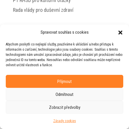
PT RHSD pro kulturní otázky
Rada vlády pro duševní zdraví
Spravovat souhlas s cookies
© 2026 Jiří Horecký – Osobní stránky Jiřího
Abychom poskytli co nejlepší služby, používáme k ukládání a/nebo přístupu k
Horeckého
informacím o zařízení, technologie jako jsou soubory cookies. Souhlas s těmito
technologiemi nám umožní zpracovávat údaje, jako je chování při procházení nebo
Web vytvořila firma
RUDI
ve spolupráci s
jedinečná ID na tomto webu. Nesouhlas nebo odvolání souhlasu může nepříznivě
agenturou
ZEST BRAND
.
ovlivnit určité vlastnosti a funkce.
Příjmout
Odmítnout
Zobrazit předvolby
Zásady cookies