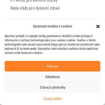
PT RHSD pro kulturní otázky
Rada vlády pro duševní zdraví
Spravovat souhlas s cookies
© 2026 Jiří Horecký – Osobní stránky Jiřího
Abychom poskytli co nejlepší služby, používáme k ukládání a/nebo přístupu k
Horeckého
informacím o zařízení, technologie jako jsou soubory cookies. Souhlas s těmito
technologiemi nám umožní zpracovávat údaje, jako je chování při procházení nebo
Web vytvořila firma
RUDI
ve spolupráci s
jedinečná ID na tomto webu. Nesouhlas nebo odvolání souhlasu může nepříznivě
agenturou
ZEST BRAND
.
ovlivnit určité vlastnosti a funkce.
Příjmout
Odmítnout
Zobrazit předvolby
Zásady cookies