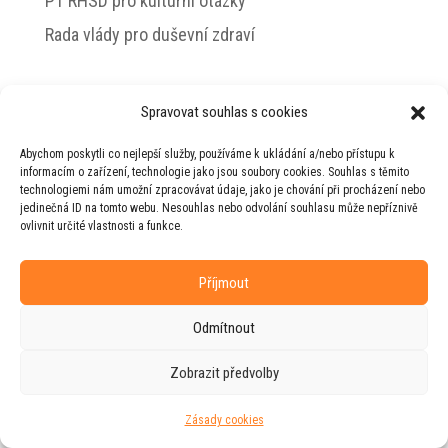
PT RHSD pro kulturní otázky
Rada vlády pro duševní zdraví
Spravovat souhlas s cookies
© 2026 Jiří Horecký – Osobní stránky Jiřího
Abychom poskytli co nejlepší služby, používáme k ukládání a/nebo přístupu k
Horeckého
informacím o zařízení, technologie jako jsou soubory cookies. Souhlas s těmito
technologiemi nám umožní zpracovávat údaje, jako je chování při procházení nebo
Web vytvořila firma
RUDI
ve spolupráci s
jedinečná ID na tomto webu. Nesouhlas nebo odvolání souhlasu může nepříznivě
agenturou
ZEST BRAND
.
ovlivnit určité vlastnosti a funkce.
Příjmout
Odmítnout
Zobrazit předvolby
Zásady cookies