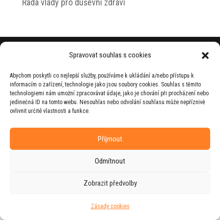
Rada vlády pro duševní zdraví
© 2026 Jiří Horecký – Osobní stránky Jiřího
Spravovat souhlas s cookies
Horeckého
Abychom poskytli co nejlepší služby, používáme k ukládání a/nebo přístupu k
Web vytvořila firma
RUDI
ve spolupráci s
informacím o zařízení, technologie jako jsou soubory cookies. Souhlas s těmito
agenturou
ZEST BRAND
.
technologiemi nám umožní zpracovávat údaje, jako je chování při procházení nebo
jedinečná ID na tomto webu. Nesouhlas nebo odvolání souhlasu může nepříznivě
ovlivnit určité vlastnosti a funkce.
Příjmout
Odmítnout
Zobrazit předvolby
Zásady cookies