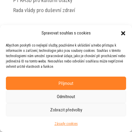
PT RHSD pro kulturní otázky
Rada vlády pro duševní zdraví
Spravovat souhlas s cookies
© 2026 Jiří Horecký – Osobní stránky Jiřího
Abychom poskytli co nejlepší služby, používáme k ukládání a/nebo přístupu k
Horeckého
informacím o zařízení, technologie jako jsou soubory cookies. Souhlas s těmito
technologiemi nám umožní zpracovávat údaje, jako je chování při procházení nebo
Web vytvořila firma
RUDI
ve spolupráci s
jedinečná ID na tomto webu. Nesouhlas nebo odvolání souhlasu může nepříznivě
agenturou
ZEST BRAND
.
ovlivnit určité vlastnosti a funkce.
Příjmout
Odmítnout
Zobrazit předvolby
Zásady cookies