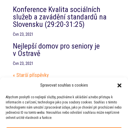
Konference Kvalita sociálních
služeb a zavádění standardů na
Slovensku (29:20-31:25)
Čvn 23, 2021
Nejlepší domov pro seniory je
v Ostravě
Čvn 23, 2021
« Starší příspěvky
Nejnovější příspěvky
Spravovat souhlas s cookies
Jednání s hejtmanem Jihočeského kraje
Abychom poskytli co nejlepší služby, používáme k ukládání a/nebo přístupu k
PT RHSD pro zdravotnictví
informacím o zařízení, technologie jako jsou soubory cookies. Souhlas s těmito
technologiemi nám umožní zpracovávat údaje, jako je chování při procházení nebo
PT RHSD pro kulturní otázky
jedinečná ID na tomto webu. Nesouhlas nebo odvolání souhlasu může nepříznivě
ovlivnit určité vlastnosti a funkce.
Rada vlády pro duševní zdraví