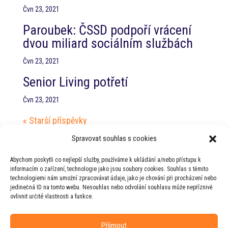
Čvn 23, 2021
Paroubek: ČSSD podpoří vrácení
dvou miliard sociálním službách
Čvn 23, 2021
Senior Living potřetí
Čvn 23, 2021
« Starší příspěvky
Nejnovější příspěvky
Spravovat souhlas s cookies
Jednání s hejtmanem Jihočeského kraje
Abychom poskytli co nejlepší služby, používáme k ukládání a/nebo přístupu k
PT RHSD pro zdravotnictví
informacím o zařízení, technologie jako jsou soubory cookies. Souhlas s těmito
technologiemi nám umožní zpracovávat údaje, jako je chování při procházení nebo
PT RHSD pro kulturní otázky
jedinečná ID na tomto webu. Nesouhlas nebo odvolání souhlasu může nepříznivě
ovlivnit určité vlastnosti a funkce.
Rada vlády pro duševní zdraví
Příjmout