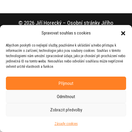
© 2026 Jiří Horecký – Osobní stránky Jiřího
Horeckého
Spravovat souhlas s cookies
Web vytvořila firma
RUDI
ve spolupráci s
Abychom poskytli co nejlepší služby, používáme k ukládání a/nebo přístupu k
agenturou
ZEST BRAND
.
informacím o zařízení, technologie jako jsou soubory cookies. Souhlas s těmito
technologiemi nám umožní zpracovávat údaje, jako je chování při procházení nebo
jedinečná ID na tomto webu. Nesouhlas nebo odvolání souhlasu může nepříznivě
ovlivnit určité vlastnosti a funkce.
Příjmout
Odmítnout
Zobrazit předvolby
Zásady cookies