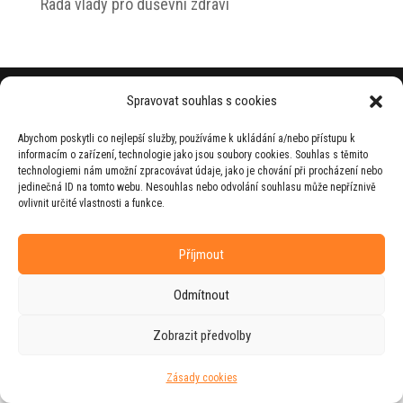
Rada vlády pro duševní zdraví
© 2026 Jiří Horecký – Osobní stránky Jiřího
Spravovat souhlas s cookies
Horeckého
Abychom poskytli co nejlepší služby, používáme k ukládání a/nebo přístupu k
Web vytvořila firma
RUDI
ve spolupráci s
informacím o zařízení, technologie jako jsou soubory cookies. Souhlas s těmito
agenturou
ZEST BRAND
.
technologiemi nám umožní zpracovávat údaje, jako je chování při procházení nebo
jedinečná ID na tomto webu. Nesouhlas nebo odvolání souhlasu může nepříznivě
ovlivnit určité vlastnosti a funkce.
Příjmout
Odmítnout
Zobrazit předvolby
Zásady cookies