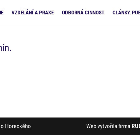
NĚ
VZDĚLÁNÍ A PRAXE
ODBORNÁ ČINNOST
ČLÁNKY, PU
min.
ího Horeckého
Web vytvořila firma
RU