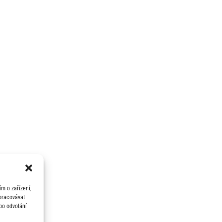
m o zařízení,
zpracovávat
bo odvolání