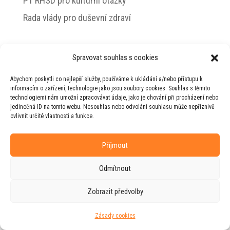
PT RHSD pro kulturní otázky
Rada vlády pro duševní zdraví
Spravovat souhlas s cookies
© 2026 Jiří Horecký – Osobní stránky Jiřího
Abychom poskytli co nejlepší služby, používáme k ukládání a/nebo přístupu k
Horeckého
informacím o zařízení, technologie jako jsou soubory cookies. Souhlas s těmito
technologiemi nám umožní zpracovávat údaje, jako je chování při procházení nebo
Web vytvořila firma
RUDI
ve spolupráci s
jedinečná ID na tomto webu. Nesouhlas nebo odvolání souhlasu může nepříznivě
agenturou
ZEST BRAND
.
ovlivnit určité vlastnosti a funkce.
Příjmout
Odmítnout
Zobrazit předvolby
Zásady cookies