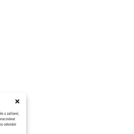
m o zařízení,
zpracovávat
bo odvolání