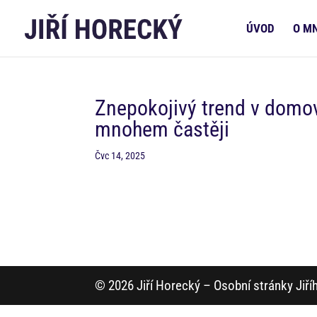
ÚVOD
O M
Znepokojivý trend v domov
mnohem častěji
Čvc 14, 2025
© 2026 Jiří Horecký – Osobní stránky Jiř