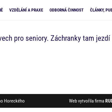
NĚ
VZDĚLÁNÍ A PRAXE
ODBORNÁ ČINNOST
ČLÁNKY, PU
ech pro seniory. Záchranky tam jezdí
ího Horeckého
Web vytvořila firma
RU