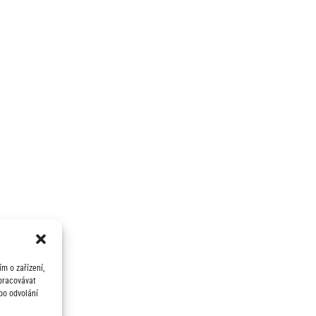
m o zařízení,
zpracovávat
bo odvolání