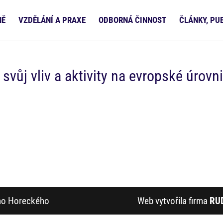
NĚ
VZDĚLÁNÍ A PRAXE
ODBORNÁ ČINNOST
ČLÁNKY, PU
svůj vliv a aktivity na evropské úrovn
ího Horeckého
Web vytvořila firma
RU