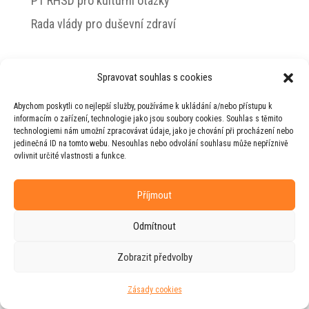
PT RHSD pro kulturní otázky
Rada vlády pro duševní zdraví
Spravovat souhlas s cookies
© 2026 Jiří Horecký – Osobní stránky Jiřího
Abychom poskytli co nejlepší služby, používáme k ukládání a/nebo přístupu k
Horeckého
informacím o zařízení, technologie jako jsou soubory cookies. Souhlas s těmito
technologiemi nám umožní zpracovávat údaje, jako je chování při procházení nebo
Web vytvořila firma
RUDI
ve spolupráci s
jedinečná ID na tomto webu. Nesouhlas nebo odvolání souhlasu může nepříznivě
agenturou
ZEST BRAND
.
ovlivnit určité vlastnosti a funkce.
Příjmout
Odmítnout
Zobrazit předvolby
Zásady cookies