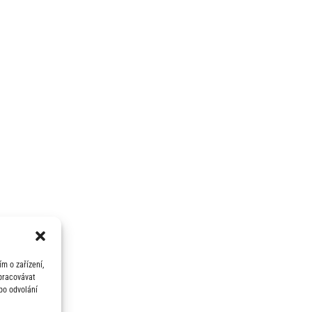
m o zařízení,
zpracovávat
bo odvolání