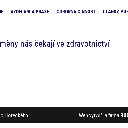
NĚ
VZDĚLÁNÍ A PRAXE
ODBORNÁ ČINNOST
ČLÁNKY, PU
měny nás čekají ve zdravotnictví
ího Horeckého
Web vytvořila firma
RU