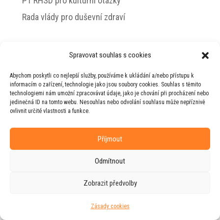
PT RHSD pro kulturní otázky
Rada vlády pro duševní zdraví
Spravovat souhlas s cookies
© 2026 Jiří Horecký – Osobní stránky Jiřího
Abychom poskytli co nejlepší služby, používáme k ukládání a/nebo přístupu k
Horeckého
informacím o zařízení, technologie jako jsou soubory cookies. Souhlas s těmito
technologiemi nám umožní zpracovávat údaje, jako je chování při procházení nebo
Web vytvořila firma
RUDI
ve spolupráci s
jedinečná ID na tomto webu. Nesouhlas nebo odvolání souhlasu může nepříznivě
agenturou
ZEST BRAND
.
ovlivnit určité vlastnosti a funkce.
Příjmout
Odmítnout
Zobrazit předvolby
Zásady cookies