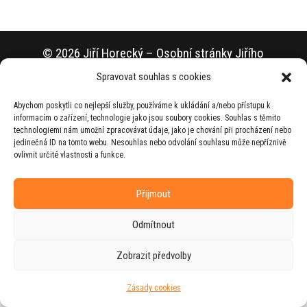
© 2026 Jiří Horecký – Osobní stránky Jiřího
Horeckého
Spravovat souhlas s cookies
Web vytvořila firma
RUDI
ve spolupráci s
Abychom poskytli co nejlepší služby, používáme k ukládání a/nebo přístupu k
agenturou
ZEST BRAND
.
informacím o zařízení, technologie jako jsou soubory cookies. Souhlas s těmito
technologiemi nám umožní zpracovávat údaje, jako je chování při procházení nebo
jedinečná ID na tomto webu. Nesouhlas nebo odvolání souhlasu může nepříznivě
ovlivnit určité vlastnosti a funkce.
Příjmout
Odmítnout
Zobrazit předvolby
Zásady cookies