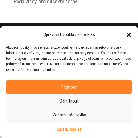
Rada vlády pro duševní zdraví
© 2026 Jiří Horecký – Osobní stránky Jiřího
Spravovat souhlas s cookies
Horeckého
Abychom poskytli co nejlepší služby, používáme k ukládání a/nebo přístupu k
Web vytvořila firma
RUDI
ve spolupráci s
informacím o zařízení, technologie jako jsou soubory cookies. Souhlas s těmito
agenturou
ZEST BRAND
.
technologiemi nám umožní zpracovávat údaje, jako je chování při procházení nebo
jedinečná ID na tomto webu. Nesouhlas nebo odvolání souhlasu může nepříznivě
ovlivnit určité vlastnosti a funkce.
Příjmout
Odmítnout
Zobrazit předvolby
Zásady cookies