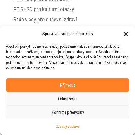
PT RHSD pro kulturní otázky
Rada vlády pro duševní zdraví
Spravovat souhlas s cookies
Abychom poskytli co nejlepší služby, používáme k ukládání a/nebo přístupu k
© 2026 Jiří Horecký – Osobní stránky Jiřího
informacím o zařízení, technologie jako jsou soubory cookies. Souhlas s těmito
Horeckého
technologiemi nám umožní zpracovávat údaje, jako je chování při procházení nebo
jedinečná ID na tomto webu. Nesouhlas nebo odvolání souhlasu může nepříznivě
Web vytvořila firma
RUDI
ve spolupráci s
ovlivnit určité vlastnosti a funkce.
agenturou
ZEST BRAND
.
Příjmout
Odmítnout
Zobrazit předvolby
Zásady cookies