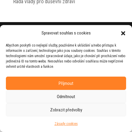
Rada vlády pro duševní zdraví
© 2026 Jiří Horecký – Osobní stránky Jiřího
Spravovat souhlas s cookies
Horeckého
Abychom poskytli co nejlepší služby, používáme k ukládání a/nebo přístupu k
Web vytvořila firma
RUDI
ve spolupráci s
informacím o zařízení, technologie jako jsou soubory cookies. Souhlas s těmito
agenturou
ZEST BRAND
.
technologiemi nám umožní zpracovávat údaje, jako je chování při procházení nebo
jedinečná ID na tomto webu. Nesouhlas nebo odvolání souhlasu může nepříznivě
ovlivnit určité vlastnosti a funkce.
Příjmout
Odmítnout
Zobrazit předvolby
Zásady cookies