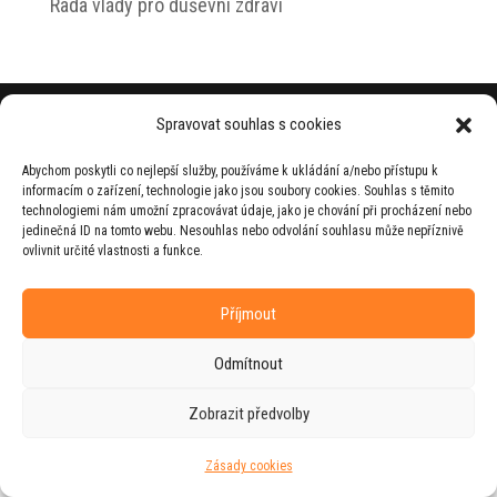
Rada vlády pro duševní zdraví
© 2026 Jiří Horecký – Osobní stránky Jiřího
Spravovat souhlas s cookies
Horeckého
Abychom poskytli co nejlepší služby, používáme k ukládání a/nebo přístupu k
Web vytvořila firma
RUDI
ve spolupráci s
informacím o zařízení, technologie jako jsou soubory cookies. Souhlas s těmito
agenturou
ZEST BRAND
.
technologiemi nám umožní zpracovávat údaje, jako je chování při procházení nebo
jedinečná ID na tomto webu. Nesouhlas nebo odvolání souhlasu může nepříznivě
ovlivnit určité vlastnosti a funkce.
Příjmout
Odmítnout
Zobrazit předvolby
Zásady cookies