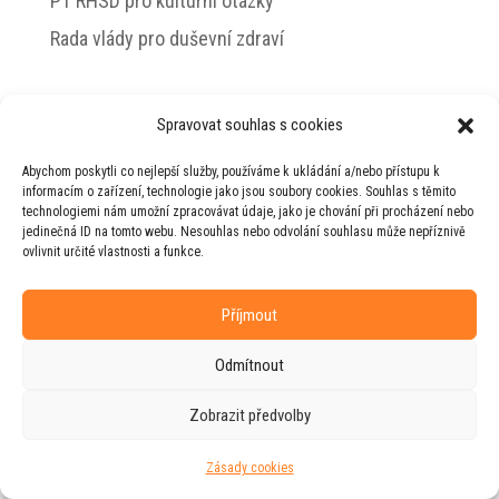
PT RHSD pro kulturní otázky
Rada vlády pro duševní zdraví
Spravovat souhlas s cookies
© 2026 Jiří Horecký – Osobní stránky Jiřího
Abychom poskytli co nejlepší služby, používáme k ukládání a/nebo přístupu k
Horeckého
informacím o zařízení, technologie jako jsou soubory cookies. Souhlas s těmito
technologiemi nám umožní zpracovávat údaje, jako je chování při procházení nebo
Web vytvořila firma
RUDI
ve spolupráci s
jedinečná ID na tomto webu. Nesouhlas nebo odvolání souhlasu může nepříznivě
agenturou
ZEST BRAND
.
ovlivnit určité vlastnosti a funkce.
Příjmout
Odmítnout
Zobrazit předvolby
Zásady cookies