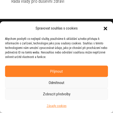
Rada vlády pro duševní zdraví
© 2026 Jiří Horecký – Osobní stránky Jiřího
Spravovat souhlas s cookies
Horeckého
Abychom poskytli co nejlepší služby, používáme k ukládání a/nebo přístupu k
Web vytvořila firma
RUDI
ve spolupráci s
informacím o zařízení, technologie jako jsou soubory cookies. Souhlas s těmito
agenturou
ZEST BRAND
.
technologiemi nám umožní zpracovávat údaje, jako je chování při procházení nebo
jedinečná ID na tomto webu. Nesouhlas nebo odvolání souhlasu může nepříznivě
ovlivnit určité vlastnosti a funkce.
Příjmout
Odmítnout
Zobrazit předvolby
Zásady cookies