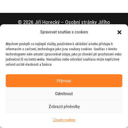
© 2026 Jiří Horecký – Osobní stránky Jiřího
Horeckého
Spravovat souhlas s cookies
Web vytvořila firma
RUDI
ve spolupráci s
Abychom poskytli co nejlepší služby, používáme k ukládání a/nebo přístupu k
agenturou
ZEST BRAND
.
informacím o zařízení, technologie jako jsou soubory cookies. Souhlas s těmito
technologiemi nám umožní zpracovávat údaje, jako je chování při procházení nebo
jedinečná ID na tomto webu. Nesouhlas nebo odvolání souhlasu může nepříznivě
ovlivnit určité vlastnosti a funkce.
Příjmout
Odmítnout
Zobrazit předvolby
Zásady cookies