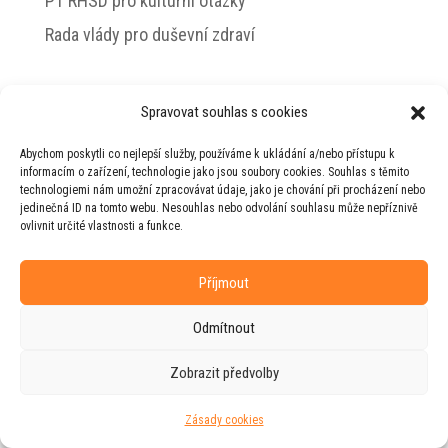
PT RHSD pro kulturní otázky
Rada vlády pro duševní zdraví
Spravovat souhlas s cookies
© 2026 Jiří Horecký – Osobní stránky Jiřího
Abychom poskytli co nejlepší služby, používáme k ukládání a/nebo přístupu k
Horeckého
informacím o zařízení, technologie jako jsou soubory cookies. Souhlas s těmito
technologiemi nám umožní zpracovávat údaje, jako je chování při procházení nebo
Web vytvořila firma
RUDI
ve spolupráci s
jedinečná ID na tomto webu. Nesouhlas nebo odvolání souhlasu může nepříznivě
agenturou
ZEST BRAND
.
ovlivnit určité vlastnosti a funkce.
Příjmout
Odmítnout
Zobrazit předvolby
Zásady cookies