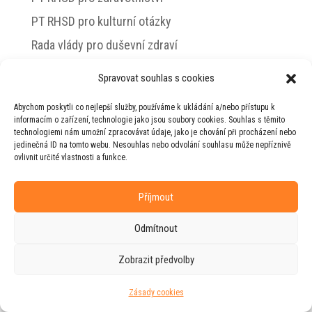
PT RHSD pro kulturní otázky
Rada vlády pro duševní zdraví
Spravovat souhlas s cookies
Abychom poskytli co nejlepší služby, používáme k ukládání a/nebo přístupu k
© 2026 Jiří Horecký – Osobní stránky Jiřího
informacím o zařízení, technologie jako jsou soubory cookies. Souhlas s těmito
Horeckého
technologiemi nám umožní zpracovávat údaje, jako je chování při procházení nebo
jedinečná ID na tomto webu. Nesouhlas nebo odvolání souhlasu může nepříznivě
Web vytvořila firma
RUDI
ve spolupráci s
ovlivnit určité vlastnosti a funkce.
agenturou
ZEST BRAND
.
Příjmout
Odmítnout
Zobrazit předvolby
Zásady cookies