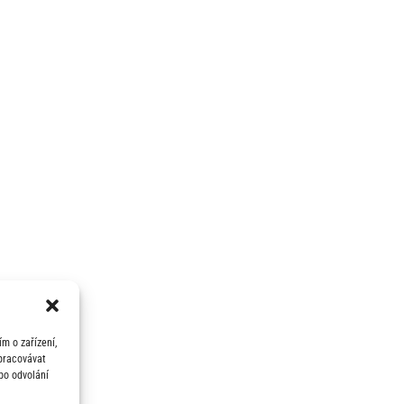
m o zařízení,
zpracovávat
bo odvolání