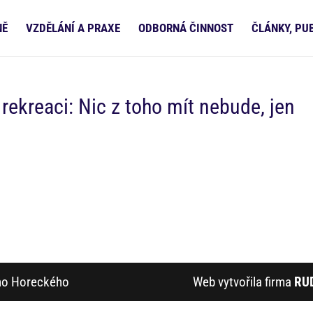
NĚ
VZDĚLÁNÍ A PRAXE
ODBORNÁ ČINNOST
ČLÁNKY, PU
rekreaci: Nic z toho mít nebude, jen
ího Horeckého
Web vytvořila firma
RU