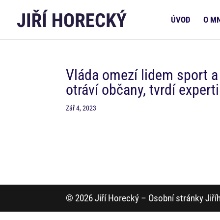
ÚVOD
O M
Vláda omezí lidem sport a 
otráví občany, tvrdí experti
Zář 4, 2023
© 2026 Jiří Horecký – Osobní stránky Jiř