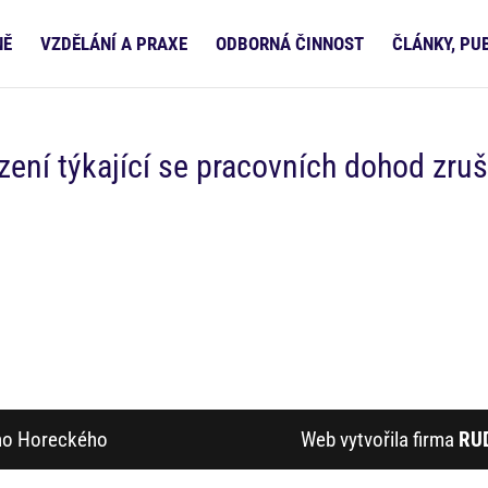
NĚ
VZDĚLÁNÍ A PRAXE
ODBORNÁ ČINNOST
ČLÁNKY, PU
ení týkající se pracovních dohod zruš
ího Horeckého
Web vytvořila firma
RU