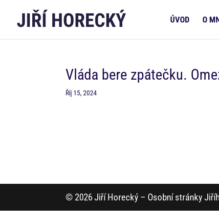
ÚVOD
O M
Vláda bere zpátečku. Omez
Říj 15, 2024
© 2026 Jiří Horecký – Osobní stránky Jiř