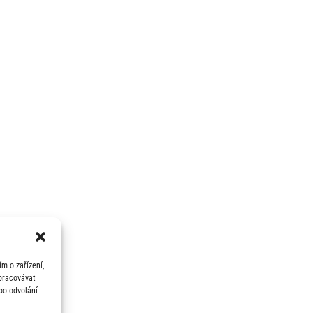
m o zařízení,
zpracovávat
bo odvolání