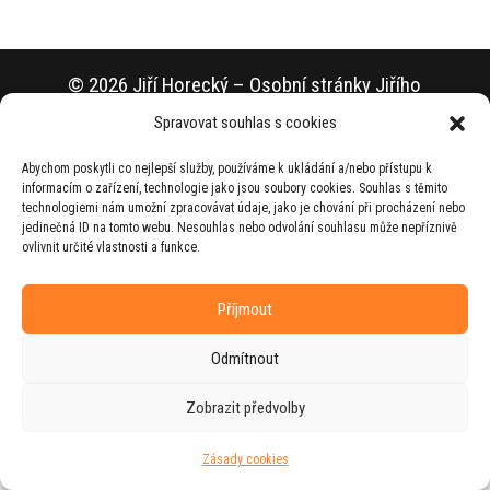
© 2026 Jiří Horecký – Osobní stránky Jiřího
Horeckého
Spravovat souhlas s cookies
Web vytvořila firma
RUDI
ve spolupráci s
Abychom poskytli co nejlepší služby, používáme k ukládání a/nebo přístupu k
agenturou
ZEST BRAND
.
informacím o zařízení, technologie jako jsou soubory cookies. Souhlas s těmito
technologiemi nám umožní zpracovávat údaje, jako je chování při procházení nebo
jedinečná ID na tomto webu. Nesouhlas nebo odvolání souhlasu může nepříznivě
ovlivnit určité vlastnosti a funkce.
Příjmout
Odmítnout
Zobrazit předvolby
Zásady cookies