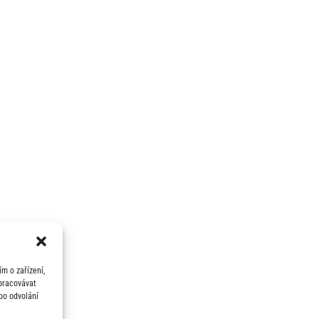
m o zařízení,
zpracovávat
bo odvolání