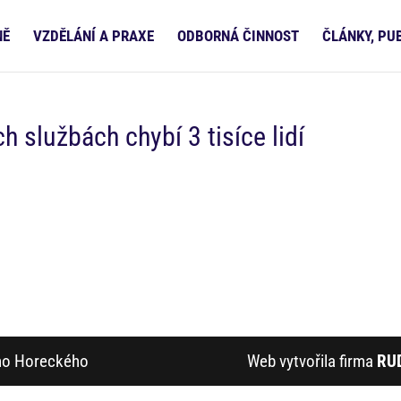
NĚ
VZDĚLÁNÍ A PRAXE
ODBORNÁ ČINNOST
ČLÁNKY, PU
h službách chybí 3 tisíce lidí
ího Horeckého
Web vytvořila firma
RU