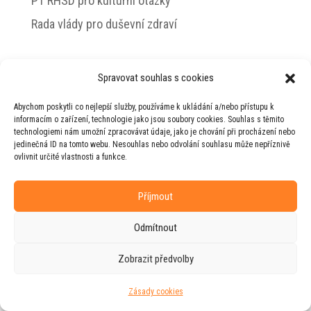
PT RHSD pro kulturní otázky
Rada vlády pro duševní zdraví
Spravovat souhlas s cookies
© 2026 Jiří Horecký – Osobní stránky Jiřího
Abychom poskytli co nejlepší služby, používáme k ukládání a/nebo přístupu k
Horeckého
informacím o zařízení, technologie jako jsou soubory cookies. Souhlas s těmito
technologiemi nám umožní zpracovávat údaje, jako je chování při procházení nebo
Web vytvořila firma
RUDI
ve spolupráci s
jedinečná ID na tomto webu. Nesouhlas nebo odvolání souhlasu může nepříznivě
agenturou
ZEST BRAND
.
ovlivnit určité vlastnosti a funkce.
Příjmout
Odmítnout
Zobrazit předvolby
Zásady cookies