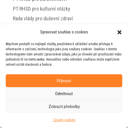
PT RHSD pro kulturní otázky
Rada vlády pro duševní zdraví
Spravovat souhlas s cookies
Abychom poskytli co nejlepší služby, používáme k ukládání a/nebo přístupu k
© 2026 Jiří Horecký – Osobní stránky Jiřího
informacím o zařízení, technologie jako jsou soubory cookies. Souhlas s těmito
Horeckého
technologiemi nám umožní zpracovávat údaje, jako je chování při procházení nebo
jedinečná ID na tomto webu. Nesouhlas nebo odvolání souhlasu může nepříznivě
Web vytvořila firma
RUDI
ve spolupráci s
ovlivnit určité vlastnosti a funkce.
agenturou
ZEST BRAND
.
Příjmout
Odmítnout
Zobrazit předvolby
Zásady cookies