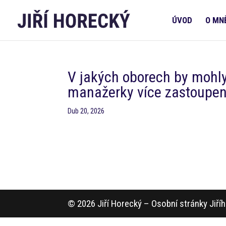
ÚVOD
O MN
V jakých oborech by mohly
manažerky více zastoupe
Dub 20, 2026
© 2026 Jiří Horecký – Osobní stránky Jiř