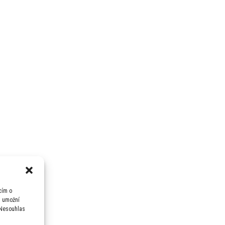
cím o
m umožní
 Nesouhlas