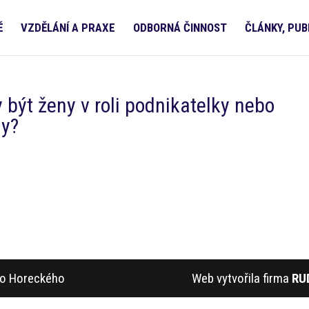
Ě
VZDĚLÁNÍ A PRAXE
ODBORNÁ ČINNOST
ČLÁNKY, PUB
 být ženy v roli podnikatelky nebo
ny?
ího Horeckého
Web vytvořila firma
RU