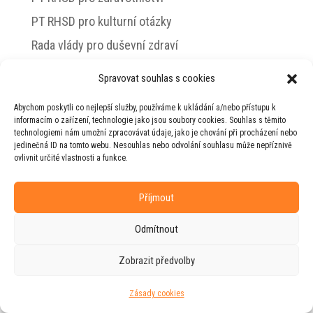
PT RHSD pro kulturní otázky
Rada vlády pro duševní zdraví
Spravovat souhlas s cookies
Abychom poskytli co nejlepší služby, používáme k ukládání a/nebo přístupu k
© 2026 Jiří Horecký – Osobní stránky Jiřího
informacím o zařízení, technologie jako jsou soubory cookies. Souhlas s těmito
Horeckého
technologiemi nám umožní zpracovávat údaje, jako je chování při procházení nebo
jedinečná ID na tomto webu. Nesouhlas nebo odvolání souhlasu může nepříznivě
Web vytvořila firma
RUDI
ve spolupráci s
ovlivnit určité vlastnosti a funkce.
agenturou
ZEST BRAND
.
Příjmout
Odmítnout
Zobrazit předvolby
Zásady cookies