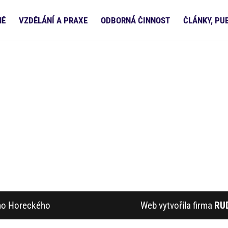
NĚ
VZDĚLÁNÍ A PRAXE
ODBORNÁ ČINNOST
ČLÁNKY, PU
ího Horeckého
Web vytvořila firma
RU