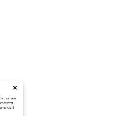
m o zařízení,
zpracovávat
bo odvolání