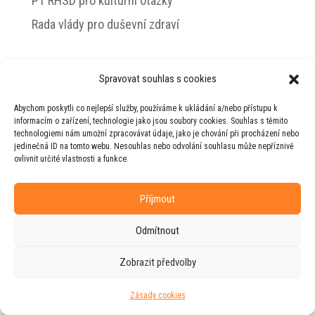
PT RHSD pro kulturní otázky
Rada vlády pro duševní zdraví
Spravovat souhlas s cookies
© 2026 Jiří Horecký – Osobní stránky Jiřího
Abychom poskytli co nejlepší služby, používáme k ukládání a/nebo přístupu k
Horeckého
informacím o zařízení, technologie jako jsou soubory cookies. Souhlas s těmito
technologiemi nám umožní zpracovávat údaje, jako je chování při procházení nebo
Web vytvořila firma
RUDI
ve spolupráci s
jedinečná ID na tomto webu. Nesouhlas nebo odvolání souhlasu může nepříznivě
agenturou
ZEST BRAND
.
ovlivnit určité vlastnosti a funkce.
Příjmout
Odmítnout
Zobrazit předvolby
Zásady cookies