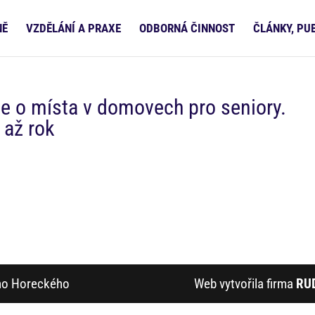
NĚ
VZDĚLÁNÍ A PRAXE
ODBORNÁ ČINNOST
ČLÁNKY, PU
ze o místa v domovech pro seniory.
 až rok
ího Horeckého
Web vytvořila firma
RU