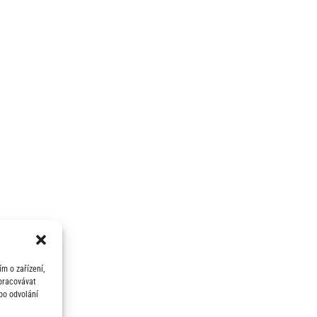
m o zařízení,
zpracovávat
bo odvolání