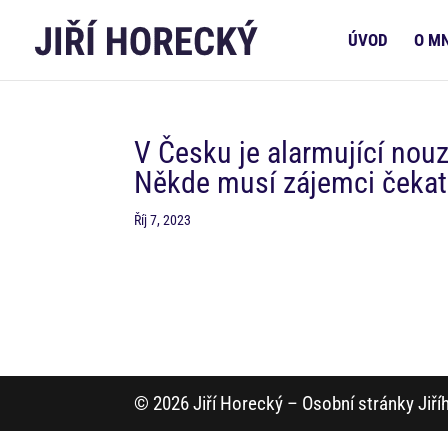
ÚVOD
O M
V Česku je alarmující nou
Někde musí zájemci čekat
Říj 7, 2023
© 2026 Jiří Horecký – Osobní stránky Jiř