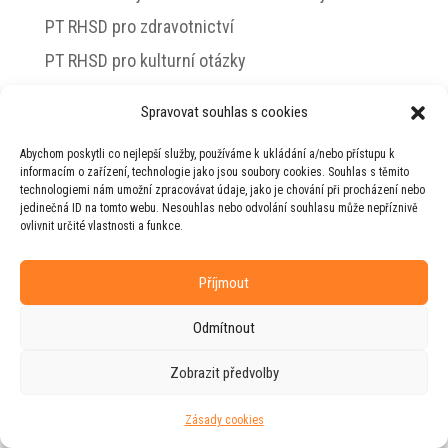
PT RHSD pro zdravotnictví
PT RHSD pro kulturní otázky
Rada vlády pro duševní zdraví
Spravovat souhlas s cookies
Abychom poskytli co nejlepší služby, používáme k ukládání a/nebo přístupu k
informacím o zařízení, technologie jako jsou soubory cookies. Souhlas s těmito
technologiemi nám umožní zpracovávat údaje, jako je chování při procházení nebo
© 2026 Jiří Horecký – Osobní stránky Jiřího
jedinečná ID na tomto webu. Nesouhlas nebo odvolání souhlasu může nepříznivě
Horeckého
ovlivnit určité vlastnosti a funkce.
Web vytvořila firma
RUDI
ve spolupráci s
agenturou
ZEST BRAND
.
Příjmout
Odmítnout
Zobrazit předvolby
Zásady cookies