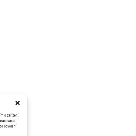
m o zařízení,
zpracovávat
bo odvolání