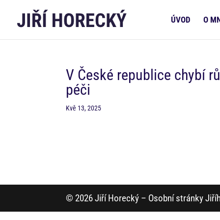
ÚVOD
O M
V České republice chybí rů
péči
Kvě 13, 2025
© 2026 Jiří Horecký – Osobní stránky Jiř