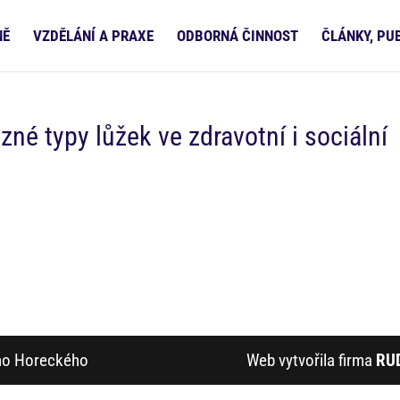
NĚ
VZDĚLÁNÍ A PRAXE
ODBORNÁ ČINNOST
ČLÁNKY, PU
zné typy lůžek ve zdravotní i sociální
ího Horeckého
Web vytvořila firma
RU