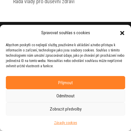
Rada vlády pro duševní zdraví
© 2026 Jiří Horecký – Osobní stránky Jiřího
Spravovat souhlas s cookies
Horeckého
Abychom poskytli co nejlepší služby, používáme k ukládání a/nebo přístupu k
Web vytvořila firma
RUDI
ve spolupráci s
informacím o zařízení, technologie jako jsou soubory cookies. Souhlas s těmito
agenturou
ZEST BRAND
.
technologiemi nám umožní zpracovávat údaje, jako je chování při procházení nebo
jedinečná ID na tomto webu. Nesouhlas nebo odvolání souhlasu může nepříznivě
ovlivnit určité vlastnosti a funkce.
Příjmout
Odmítnout
Zobrazit předvolby
Zásady cookies