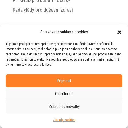
PT RHSD pro kulturní otázky
Rada vlády pro duševní zdraví
Spravovat souhlas s cookies
© 2026 Jiří Horecký – Osobní stránky Jiřího
Abychom poskytli co nejlepší služby, používáme k ukládání a/nebo přístupu k
Horeckého
informacím o zařízení, technologie jako jsou soubory cookies. Souhlas s těmito
technologiemi nám umožní zpracovávat údaje, jako je chování při procházení nebo
Web vytvořila firma
RUDI
ve spolupráci s
jedinečná ID na tomto webu. Nesouhlas nebo odvolání souhlasu může nepříznivě
agenturou
ZEST BRAND
.
ovlivnit určité vlastnosti a funkce.
Příjmout
Odmítnout
Zobrazit předvolby
Zásady cookies