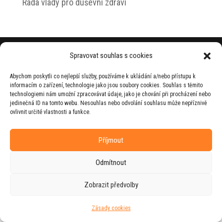
Rada vlády pro duševní zdraví
© 2026 Jiří Horecký – Osobní stránky Jiřího
Spravovat souhlas s cookies
Horeckého
Abychom poskytli co nejlepší služby, používáme k ukládání a/nebo přístupu k
Web vytvořila firma
RUDI
ve spolupráci s
informacím o zařízení, technologie jako jsou soubory cookies. Souhlas s těmito
agenturou
ZEST BRAND
.
technologiemi nám umožní zpracovávat údaje, jako je chování při procházení nebo
jedinečná ID na tomto webu. Nesouhlas nebo odvolání souhlasu může nepříznivě
ovlivnit určité vlastnosti a funkce.
Příjmout
Odmítnout
Zobrazit předvolby
Zásady cookies