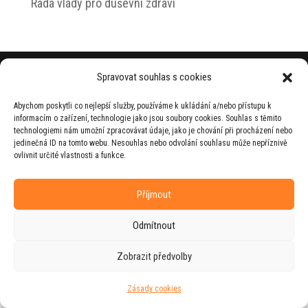
Rada vlády pro duševní zdraví
© 2026 Jiří Horecký – Osobní stránky Jiřího
Spravovat souhlas s cookies
Horeckého
Abychom poskytli co nejlepší služby, používáme k ukládání a/nebo přístupu k
Web vytvořila firma
RUDI
ve spolupráci s
informacím o zařízení, technologie jako jsou soubory cookies. Souhlas s těmito
agenturou
ZEST BRAND
.
technologiemi nám umožní zpracovávat údaje, jako je chování při procházení nebo
jedinečná ID na tomto webu. Nesouhlas nebo odvolání souhlasu může nepříznivě
ovlivnit určité vlastnosti a funkce.
Příjmout
Odmítnout
Zobrazit předvolby
Zásady cookies