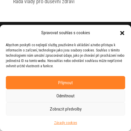
Rada vlády pro duševní zdraví
© 2026 Jiří Horecký – Osobní stránky Jiřího
Spravovat souhlas s cookies
Horeckého
Abychom poskytli co nejlepší služby, používáme k ukládání a/nebo přístupu k
Web vytvořila firma
RUDI
ve spolupráci s
informacím o zařízení, technologie jako jsou soubory cookies. Souhlas s těmito
agenturou
ZEST BRAND
.
technologiemi nám umožní zpracovávat údaje, jako je chování při procházení nebo
jedinečná ID na tomto webu. Nesouhlas nebo odvolání souhlasu může nepříznivě
ovlivnit určité vlastnosti a funkce.
Příjmout
Odmítnout
Zobrazit předvolby
Zásady cookies