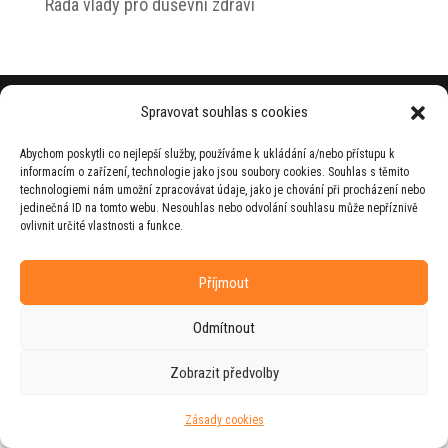
Rada vlády pro duševní zdraví
© 2026 Jiří Horecký – Osobní stránky Jiřího
Spravovat souhlas s cookies
Horeckého
Abychom poskytli co nejlepší služby, používáme k ukládání a/nebo přístupu k
Web vytvořila firma
RUDI
ve spolupráci s
informacím o zařízení, technologie jako jsou soubory cookies. Souhlas s těmito
agenturou
ZEST BRAND
.
technologiemi nám umožní zpracovávat údaje, jako je chování při procházení nebo
jedinečná ID na tomto webu. Nesouhlas nebo odvolání souhlasu může nepříznivě
ovlivnit určité vlastnosti a funkce.
Příjmout
Odmítnout
Zobrazit předvolby
Zásady cookies