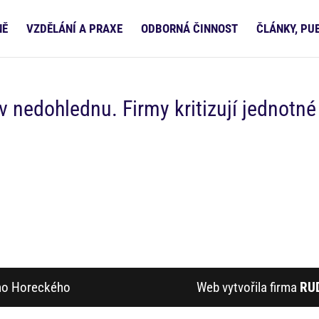
NĚ
VZDĚLÁNÍ A PRAXE
ODBORNÁ ČINNOST
ČLÁNKY, PU
v nedohlednu. Firmy kritizují jednotné
ího Horeckého
Web vytvořila firma
RU