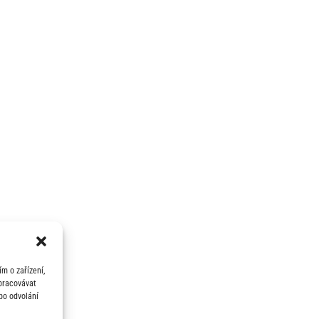
m o zařízení,
zpracovávat
bo odvolání