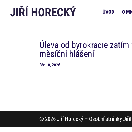
ÚVOD
O M
Úleva od byrokracie zatím 
měsíční hlášení
Bře 10, 2026
© 2026 Jiří Horecký – Osobní stránky Jiř