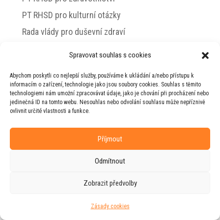
PT RHSD pro kulturní otázky
Rada vlády pro duševní zdraví
Spravovat souhlas s cookies
Abychom poskytli co nejlepší služby, používáme k ukládání a/nebo přístupu k
© 2026 Jiří Horecký – Osobní stránky Jiřího
informacím o zařízení, technologie jako jsou soubory cookies. Souhlas s těmito
Horeckého
technologiemi nám umožní zpracovávat údaje, jako je chování při procházení nebo
jedinečná ID na tomto webu. Nesouhlas nebo odvolání souhlasu může nepříznivě
Web vytvořila firma
RUDI
ve spolupráci s
ovlivnit určité vlastnosti a funkce.
agenturou
ZEST BRAND
.
Příjmout
Odmítnout
Zobrazit předvolby
Zásady cookies